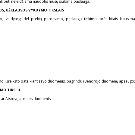
 gali būti neleidžiama naudotis mūsų siūloma paslauga.
S, UŽKLAUSOS VYKDYMO TIKSLAIS
enų valdytoją dėl prekių pardavimo, paslaugų teikimo, ar/ir kitais klaus
mo, išreikšto pateikiant savo duomenis, pagrindu (Bendrojo duomenų apsaugos 
MO TIKSLU
ų ar Atstovų asmens duomenis: