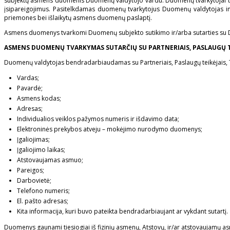
subjektų asmens duomenis Duomenų valdytojo vardu. Duomenų tvarkytojai turi t
įsipareigojimus. Pasitelkdamas duomenų tvarkytojus Duomenų valdytojas ima
priemones bei išlaikytų asmens duomenų paslaptį.
Asmens duomenys tvarkomi Duomenų subjekto sutikimo ir/arba sutarties su 
ASMENS DUOMENŲ TVARKYMAS SUTARČIŲ SU PARTNERIAIS, PASLAUGŲ TE
Duomenų valdytojas bendradarbiaudamas su Partneriais, Paslaugų teikėjais, T
Vardas;
Pavardė;
Asmens kodas;
Adresas;
Individualios veiklos pažymos numeris ir išdavimo data;
Elektroninės prekybos atveju – mokėjimo nurodymo duomenys;
Įgaliojimas;
Įgaliojimo laikas;
Atstovaujamas asmuo;
Pareigos;
Darbovietė;
Telefono numeris;
El. pašto adresas;
Kita informacija, kuri buvo pateikta bendradarbiaujant ar vykdant sutartį.
Duomenys gaunami tiesiogiai iš fizinių asmenų, Atstovų, ir/ar atstovaujamų a