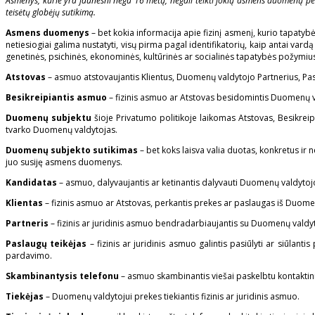
Asmenys, kurie yra jaunesni negu 16 metų, negali teikti jokių asmens duomenų per
teisėtų globėjų sutikimą.
Asmens duomenys
– bet kokia informacija apie fizinį asmenį, kurio tapaty
netiesiogiai galima nustatyti, visų pirma pagal identifikatorių, kaip antai vard
genetinės, psichinės, ekonominės, kultūrinės ar socialinės tapatybės požymiu
Atstovas
– asmuo atstovaujantis Klientus, Duomenų valdytojo Partnerius, Paslau
Besikreipiantis asmuo
– fizinis asmuo ar Atstovas besidomintis Duomenų v
Duomenų subjektu
šioje Privatumo politikoje laikomas Atstovas, Besikreip
tvarko Duomenų valdytojas.
Duomenų subjekto sutikimas
– bet koks laisva valia duotas, konkretus ir
juo susiję asmens duomenys.
Kandidatas
– asmuo, dalyvaujantis ar ketinantis dalyvauti Duomenų valdyto
Klientas
– fizinis asmuo ar Atstovas, perkantis prekes ar paslaugas iš Duom
Partneris
– fizinis ar juridinis asmuo bendradarbiaujantis su Duomenų valdy
Paslaugų teikėjas
– fizinis ar juridinis asmuo galintis pasiūlyti ar siūl
pardavimo.
Skambinantysis telefonu
– asmuo skambinantis viešai paskelbtu kontaktini
Tiekėjas
– Duomenų valdytojui prekes tiekiantis fizinis ar juridinis asmuo.