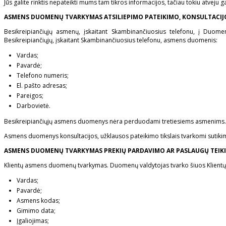
Jūs galite rinktis nepateikti mums tam tikros informacijos, tačiau tokiu atveju
ASMENS DUOMENŲ TVARKYMAS ATSILIEPIMO PATEIKIMO, KONSULTACIJO
Besikreipiančiųjų asmenų, įskaitant Skambinančiuosius telefonu, į Duom
Besikreipiančiųjų, įskaitant Skambinančiuosius telefonu, asmens duomenis:
Vardas;
Pavardė;
Telefono numeris;
El. pašto adresas;
Pareigos;
Darbovietė.
Besikreipiančiųjų asmens duomenys nėra perduodami tretiesiems asmenims.
Asmens duomenys konsultacijos, užklausos pateikimo tikslais tvarkomi sutiki
ASMENS DUOMENŲ TVARKYMAS PREKIŲ PARDAVIMO AR PASLAUGŲ TEIKI
Klientų asmens duomenų tvarkymas. Duomenų valdytojas tvarko šiuos Klient
Vardas;
Pavardė;
Asmens kodas;
Gimimo data;
Įgaliojimas;