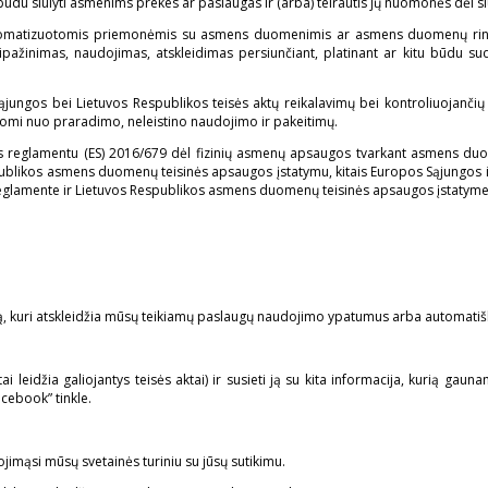
iu būdu siūlyti asmenims prekes ar paslaugas ir (arba) teirautis jų nuomonės dėl 
matizuotomis priemonėmis su asmens duomenimis ar asmens duomenų rinkinia
ipažinimas, naudojimas, atskleidimas persiunčiant, platinant ar kitu būdu sud
ungos bei Lietuvos Respublikos teisės aktų reikalavimų bei kontroliuojančių 
mi nuo praradimo, neleistino naudojimo ir pakeitimų.
s reglamentu (ES) 2016/679 dėl fizinių asmenų apsaugos tvarkant asmens duo
blikos asmens duomenų teisinės apsaugos įstatymu, kitais Europos Sąjungos ir 
glamente ir Lietuvos Respublikos asmens duomenų teisinės apsaugos įstatyme
ą, kuri atskleidžia mūsų teikiamų paslaugų naudojimo ypatumus arba automatiškai 
ai leidžia galiojantys teisės aktai) ir susieti ją su kita informacija, kurią gauna
acebook” tinkle.
dojimąsi mūsų svetainės turiniu su jūsų sutikimu.