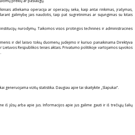
siūlomų prekių ar paslaugų.
is atliekama operacija ar operacijų seka, kaip antai rinkimas, įrašymas,
arant galimybę jais naudotis, taip pat sugretinimas ar sujungimas su kitais
institucijų nurodymų. Taikomos visos protingos techninės ir administracinės
menis ir dėl laisvo tokių duomenų judėjimo ir kuriuo panaikinama Direktyva
Lietuvos Respublikos teisės aktais. Privatumo politikoje vartojamos sąvokos
.
generuojama vizitų statistika. Daugiau apie tai skaitykite „Slapukai“.
me iš jūsų arba apie jus. Informacijos apie jus galime gauti ir iš trečiųjų šalių