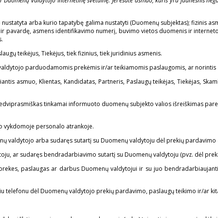
 Duomenų valdytojo Internetinę svetainę. Jei esate asmuo, kuris yra jaunesnis negu
bė nustatyta arba kurio tapatybę galima nustatyti (Duomenų subjektas); fizinis as
ą ir pavardę, asmens identifikavimo numerį, buvimo vietos duomenis ir interneto i
s.
gų teikėjus, Tiekėjus, tiek fizinius, tiek juridinius asmenis.
aldytojo parduodamomis prekėmis ir/ar teikiamomis paslaugomis, ar norintis su
iantis asmuo, Klientas, Kandidatas, Partneris, Paslaugų teikėjas, Tiekėjas, Sk
 nedviprasmiškas tinkamai informuoto duomenų subjekto valios išreiškimas pareiš
jo vykdomoje personalo atrankoje.
enų valdytojo arba sudaręs sutartį su Duomenų valdytoju dėl prekių pardavimo 
toju, ar sudaręs bendradarbiavimo sutartį su Duomenų valdytoju (pvz. dėl prek
antis prekes, paslaugas ar darbus Duomenų valdytojui ir su juo bendradarbiauja
u telefonu dėl Duomenų valdytojo prekių pardavimo, paslaugų teikimo ir/ar kita