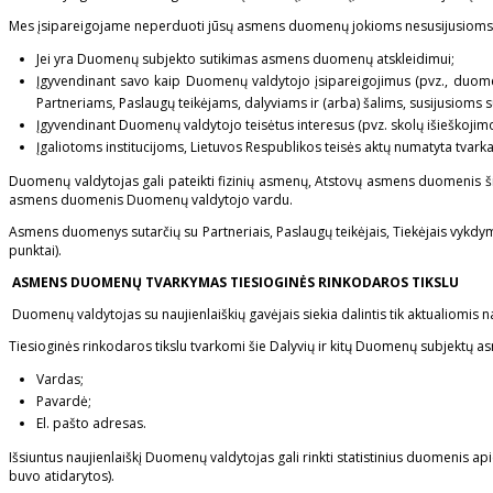
Mes įsipareigojame neperduoti jūsų asmens duomenų jokioms nesusijusioms tr
Jei yra Duomenų subjekto sutikimas asmens duomenų atskleidimui;
Įgyvendinant savo kaip Duomenų valdytojo įsipareigojimus (pvz., duomeny
Partneriams, Paslaugų teikėjams, dalyviams ir (arba) šalims, susijusioms 
Įgyvendinant Duomenų valdytojo teisėtus interesus (pvz. skolų išieškojimo
Įgaliotoms institucijoms, Lietuvos Respublikos teisės aktų numatyta tvarka
Duomenų valdytojas gali pateikti fizinių asmenų, Atstovų asmens duomenis ši
asmens duomenis Duomenų valdytojo vardu.
Asmens duomenys sutarčių su Partneriais, Paslaugų teikėjais, Tiekėjais vykd
punktai).
ASMENS DUOMENŲ TVARKYMAS TIESIOGINĖS RINKODAROS TIKSLU
Duomenų valdytojas su naujienlaiškių gavėjais siekia dalintis tik aktualiomis 
Tiesioginės rinkodaros tikslu tvarkomi šie Dalyvių ir kitų Duomenų subjektų
Vardas;
Pavardė;
El. pašto adresas.
Išsiuntus naujienlaiškį Duomenų valdytojas gali rinkti statistinius duomenis a
buvo atidarytos).