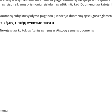
eisę tvarkyti asmens duomenis tik pagal Duomenų valdytojo nurodymus ir tik ta
si visų reikiamų priemonių, siekdamas užtikrinti, kad Duomenų tvarkytojai 
Duomenų subjektu vykdymo pagrindu (Bendrojo duomenų apsaugos reglamento 6 s
IKĖJAIS, TIEKĖJŲ VYKDYMO TIKSLU
iekėjais tvarko tokius fizinių asmenų ar Atstovų asmens duomenis:
smenų.