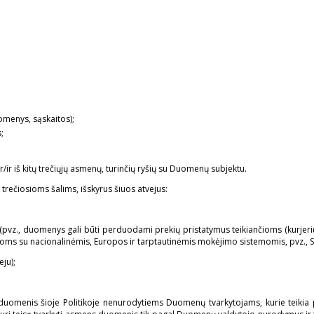
menys, sąskaitos);
;
r/ir iš kitų trečiųjų asmenų, turinčių ryšių su Duomenų subjektu.
ečiosioms šalims, išskyrus šiuos atvejus:
pvz., duomenys gali būti perduodami prekių pristatymus teikiančioms (kurjerių)
sioms su nacionalinėmis, Europos ir tarptautinėmis mokėjimo sistemomis, pvz., S
ju);
duomenis šioje Politikoje nenurodytiems Duomenų tvarkytojams, kurie teikia 