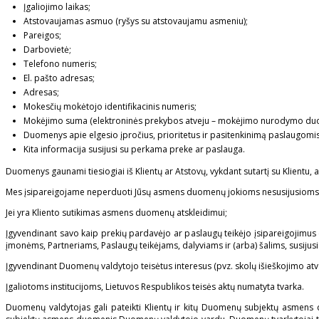
Įgaliojimo laikas;
Atstovaujamas asmuo (ryšys su atstovaujamu asmeniu);
Pareigos;
Darbovietė;
Telefono numeris;
El. pašto adresas;
Adresas;
Mokesčių mokėtojo identifikacinis numeris;
Mokėjimo suma (elektroninės prekybos atveju – mokėjimo nurodymo duo
Duomenys apie elgesio įpročius, prioritetus ir pasitenkinimą paslaugomis
Kita informacija susijusi su perkama preke ar paslauga.
Duomenys gaunami tiesiogiai iš Klientų ar Atstovų, vykdant sutartį su Klientu, a
Mes įsipareigojame neperduoti Jūsų asmens duomenų jokioms nesusijusioms tr
Jei yra Kliento sutikimas asmens duomenų atskleidimui;
Įgyvendinant savo kaip prekių pardavėjo ar paslaugų teikėjo įsipareigojimus (
įmonėms, Partneriams, Paslaugų teikėjams, dalyviams ir (arba) šalims, susiju
Įgyvendinant Duomenų valdytojo teisėtus interesus (pvz. skolų išieškojimo atve
Įgaliotoms institucijoms, Lietuvos Respublikos teisės aktų numatyta tvarka.
Duomenų valdytojas gali pateikti Klientų ir kitų Duomenų subjektų asmens 