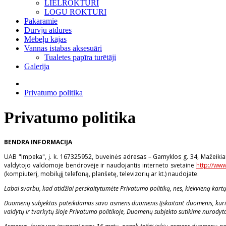
LIELROKTURI
LOGU ROKTURI
Pakaramie
Durvju atdures
Mēbeļu kājas
Vannas istabas aksesuāri
Tualetes papīra turētāji
Galerija
Privatumo politika
Privatumo politika
BENDRA INFORMACIJA
UAB "Impeka", į. k. 167325952, buveinės adresas – Gamyklos g. 34, Mažeikiai
valdytojo valdomoje bendrovėje ir naudojantis interneto svetaine
http://www
(kompiuterį, mobilųjį telefoną, planšetę, televizorių ar kt.) naudojate.
Labai svarbu, kad atidžiai perskaitytumėte Privatumo politiką, nes, kiekvieną kart
Duomenų subjektas pateikdamas savo asmens duomenis (įskaitant duomenis, kuriuos 
valdytų ir tvarkytų šioje Privatumo politikoje, Duomenų subjekto sutikime nurodytais