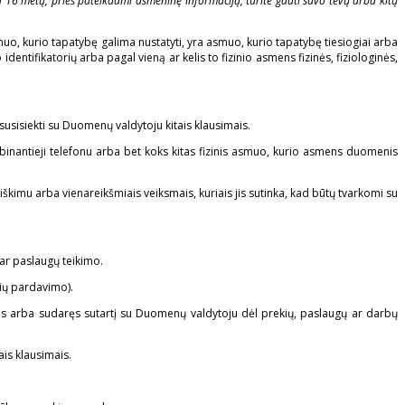
 16 metų, prieš pateikdami asmeninę informaciją, turite gauti savo tėvų arba kitų
muo, kurio tapatybę galima nustatyti, yra asmuo, kurio tapatybę tiesiogiai arba
dentifikatorių arba pagal vieną ar kelis to fizinio asmens fizinės, fiziologinės,
sisiekti su Duomenų valdytoju kitais klausimais.
ambinantieji telefonu arba bet koks kitas fizinis asmuo, kurio asmens duomenis
kimu arba vienareikšmiais veiksmais, kuriais jis sutinka, kad būtų tvarkomi su
ar paslaugų teikimo.
ių pardavimo).
ntis arba sudaręs sutartį su Duomenų valdytoju dėl prekių, paslaugų ar darbų
is klausimais.