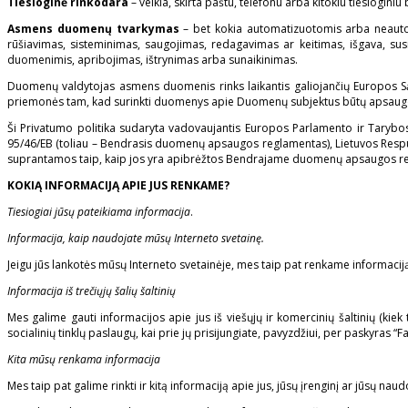
Tiesioginė rinkodara
– veikla, skirta paštu, telefonu arba kitokiu tiesiogin
Asmens duomenų tvarkymas
– bet kokia automatizuotomis arba neauto
rūšiavimas, sisteminimas, saugojimas, redagavimas ar keitimas, išgava, sus
duomenimis, apribojimas, ištrynimas arba sunaikinimas.
Duomenų valdytojas asmens duomenis rinks laikantis galiojančių Europos Sąj
priemonės tam, kad surinkti duomenys apie Duomenų subjektus būtų apsaugo
Ši Privatumo politika sudaryta vadovaujantis Europos Parlamento ir Tarybo
95/46/EB (toliau – Bendrasis duomenų apsaugos reglamentas), Lietuvos Respu
suprantamos taip, kaip jos yra apibrėžtos Bendrajame duomenų apsaugos re
KOKIĄ INFORMACIJĄ APIE JUS RENKAME?
Tiesiogiai jūsų pateikiama informacija
.
Informacija, kaip naudojate mūsų Interneto svetainę.
Jeigu jūs lankotės mūsų Interneto svetainėje, mes taip pat renkame informacij
Informacija iš trečiųjų šalių šaltinių
Mes galime gauti informacijos apie jus iš viešųjų ir komercinių šaltinių (kiek t
socialinių tinklų paslaugų, kai prie jų prisijungiate, pavyzdžiui, per paskyras “F
Kita mūsų renkama informacija
Mes taip pat galime rinkti ir kitą informaciją apie jus, jūsų įrenginį ar jūsų nau