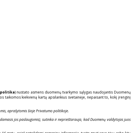
politika
) nustato asmens duomenų tvarkymo sąlygas naudojantis Duomenų
os taikomos kiekvieną kartą apsilankius svetainėje, nepaisant to, kokį įrenginį
mis, aprašytomis šioje Privatumo politikoje.
odamasis jos paslaugomis), sutinka ir neprieštarauja, kad Duomenų valdytojas juos