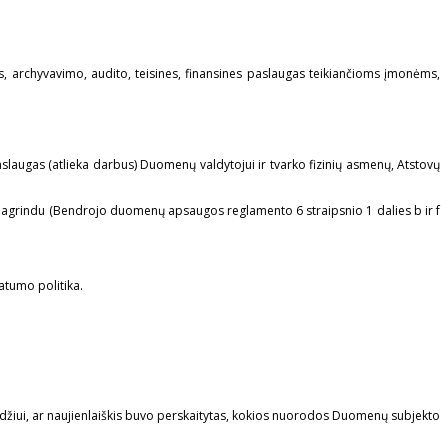
s, archyvavimo, audito, teisines, finansines paslaugas teikiančioms įmonėms,
laugas (atlieka darbus) Duomenų valdytojui ir tvarko fizinių asmenų, Atstovų
 pagrindu (Bendrojo duomenų apsaugos reglamento 6 straipsnio 1 dalies b ir f
atumo politika.
vyzdžiui, ar naujienlaiškis buvo perskaitytas, kokios nuorodos Duomenų subjekto