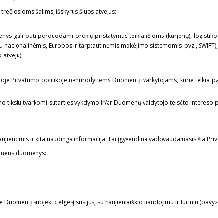
ečiosioms šalims, išskyrus šiuos atvejus:
s gali būti perduodami prekių pristatymus teikiančioms (kurjerių), logistiko
su nacionalinėmis, Europos ir tarptautinėmis mokėjimo sistemomis, pvz., SWIFT);
 atveju);
.
oje Privatumo politikoje nenurodytiems Duomenų tvarkytojams, kurie teikia pas
ymo tikslu tvarkomi sutarties vykdymo ir/ar Duomenų valdytojo teisėto intereso
naujienomis ir kita naudinga informacija. Tai įgyvendina vadovaudamasis šia Priv
 asmens duomenys:
pie Duomenų subjekto elgesį susijusį su naujienlaiškio naudojimu ir turiniu (pa