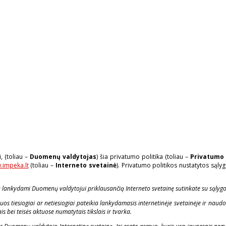
, (toliau –
Duomenų valdytojas
) šia privatumo politika (toliau –
Privatumo 
.impeka.lt
(toliau –
Interneto svetainė
). Privatumo politikos nustatytos sąlyg
ą lankydami Duomenų valdytojui priklausančią Interneto svetainę sutinkate su sąlygo
tiesiogiai ar netiesiogiai pateikia lankydamasis internetinėje svetainėje ir naud
 bei teisės aktuose numatytais tikslais ir tvarka.