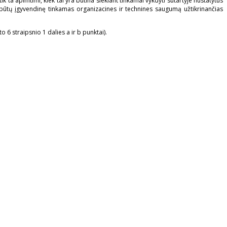
 apimtimi, kiek tai yra būtina siekiant tinkamai vykdyti sutartyje nustatytus
būtų įgyvendinę tinkamas organizacines ir technines saugumą užtikrinančias
traipsnio 1 dalies a ir b punktai).