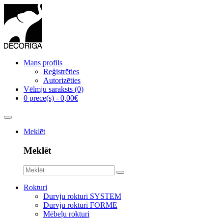
Mans profils
Reģistrēties
Autorizēties
Vēlmju saraksts (0)
0 prece(s) - 0,00€
Meklēt
Meklēt
Rokturi
Durvju rokturi SYSTEM
Durvju rokturi FORME
Mēbeļu rokturi