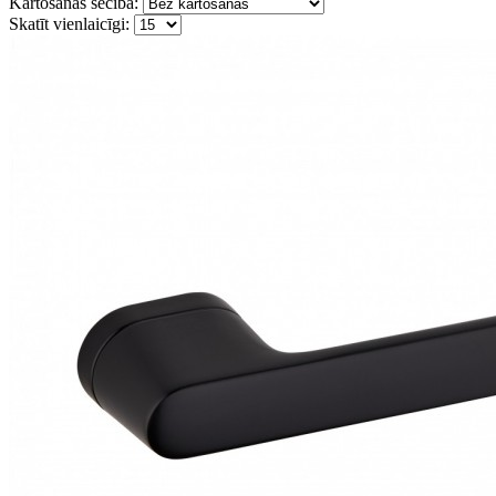
Kārtošanas secība:
Skatīt vienlaicīgi: