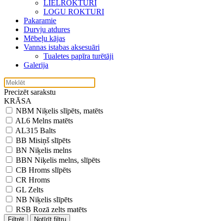
LIELROKTURI
LOGU ROKTURI
Pakaramie
Durvju atdures
Mēbeļu kājas
Vannas istabas aksesuāri
Tualetes papīra turētāji
Galerija
Precizēt sarakstu
KRĀSA
NBM Niķelis slīpēts, matēts
AL6 Melns matēts
AL315 Balts
BB Misiņš slīpēts
BN Niķelis melns
BBN Niķelis melns, slīpēts
CB Hroms slīpēts
CR Hroms
GL Zelts
NB Niķelis slīpēts
RSB Rozā zelts matēts
Filtrēt
Notīrīt filtru