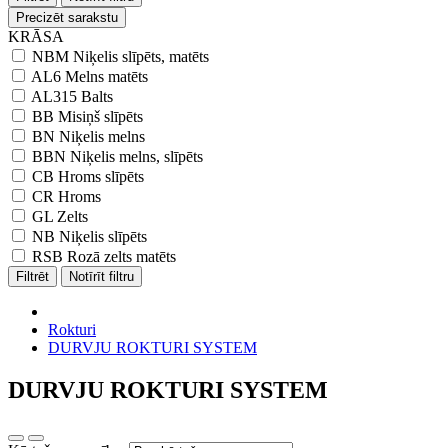
Precizēt sarakstu
KRĀSA
NBM Niķelis slīpēts, matēts
AL6 Melns matēts
AL315 Balts
BB Misiņš slīpēts
BN Niķelis melns
BBN Niķelis melns, slīpēts
CB Hroms slīpēts
CR Hroms
GL Zelts
NB Niķelis slīpēts
RSB Rozā zelts matēts
Filtrēt
Notīrīt filtru
Rokturi
DURVJU ROKTURI SYSTEM
DURVJU ROKTURI SYSTEM