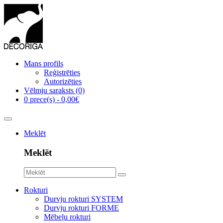
Mans profils
Reģistrēties
Autorizēties
Vēlmju saraksts (0)
0 prece(s) - 0,00€
Meklēt
Meklēt
Rokturi
Durvju rokturi SYSTEM
Durvju rokturi FORME
Mēbeļu rokturi