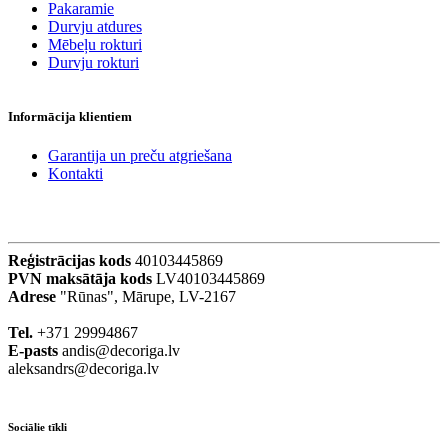
Pakaramie
Durvju atdures
Mēbeļu rokturi
Durvju rokturi
Informācija klientiem
Garantija un preču atgriešana
Kontakti
Reģistrācijas kods
40103445869
PVN maksātāja kods
LV40103445869
Adrese
"Rūnas", Mārupe, LV-2167
Tel.
+371 29994867
E-pasts
andis@decoriga.lv
aleksandrs@decoriga.lv
Sociālie tīkli