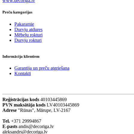
www.decoriga.lv
Preču kategorijas
Pakaramie
Durvju atdures
Mēbeļu rokturi
Durvju rokturi
Informācija klientiem
Garantija un preču atgriešana
Kontakti
Reģistrācijas kods
40103445869
PVN maksātāja kods
LV40103445869
Adrese
"Rūnas", Mārupe, LV-2167
Tel.
+371 29994867
E-pasts
andis@decoriga.lv
aleksandrs@decoriga.lv