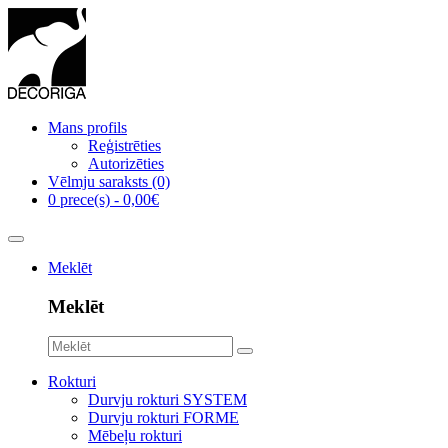
Mans profils
Reģistrēties
Autorizēties
Vēlmju saraksts (0)
0 prece(s) - 0,00€
Meklēt
Meklēt
Rokturi
Durvju rokturi SYSTEM
Durvju rokturi FORME
Mēbeļu rokturi