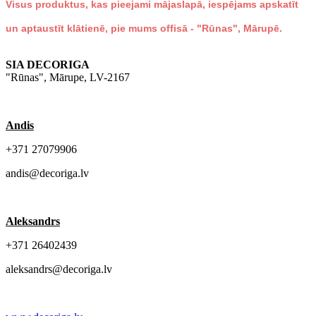
Visus produktus, kas pieejami mājaslapā, iespējams apskatīt
un aptaustīt klātienē, pie mums offisā -
"Rūnas", Mārupē
.
SIA DECORIGA
"Rūnas", Mārupe, LV-2167
Andis
+371 27079906
andis@decoriga.lv
Aleksandrs
+371 26402439
aleksandrs@decoriga.lv