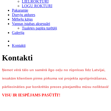
LIELROKTURI
LOGU ROKTURI
Pakaramie
Durvju atdures
Mēbeļu kājas
Vannas istabas aksesuāri
Tualetes papīra turētāji
Galerija
Kontakti
Kontakti
Ņemot vērā tālo un samērā ilgo ceļu no rūpnīcas līdz Latvijai,
iesakām klientiem pirms pirkuma vai projekta apstiprināšanas,
pārliecināties par konkrētās preces pieejamību mūsu noliktavā
!
VISU IR IESPĒJAMS PASŪTĪT!