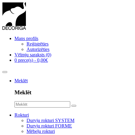
Mans profils
Reģistrēties
Autorizēties
Vēlmju saraksts (0)
0 prece(s) - 0,00€
Meklēt
Meklēt
Rokturi
Durvju rokturi SYSTEM
Durvju rokturi FORME
Mēbeļu rokturi