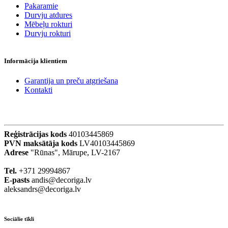
Pakaramie
Durvju atdures
Mēbeļu rokturi
Durvju rokturi
Informācija klientiem
Garantija un preču atgriešana
Kontakti
Reģistrācijas kods
40103445869
PVN maksātāja kods
LV40103445869
Adrese
"Rūnas", Mārupe, LV-2167
Tel.
+371 29994867
E-pasts
andis@decoriga.lv
aleksandrs@decoriga.lv
Sociālie tīkli