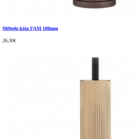
Mēbeļu kāja FAM 100mm
26,30€