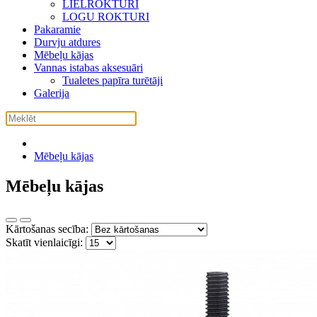
LIELROKTURI
LOGU ROKTURI
Pakaramie
Durvju atdures
Mēbeļu kājas
Vannas istabas aksesuāri
Tualetes papīra turētāji
Galerija
Mēbeļu kājas
Mēbeļu kājas
Kārtošanas secība:
Skatīt vienlaicīgi: