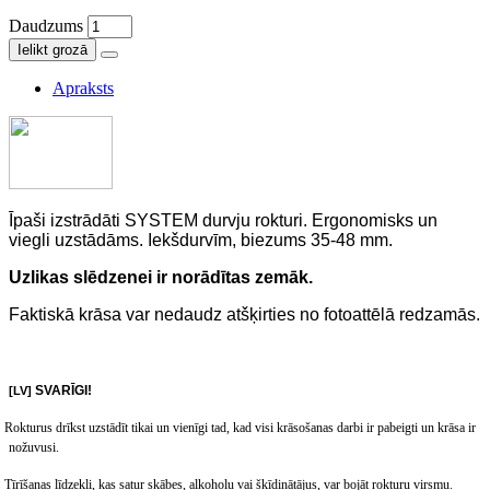
Daudzums
Ielikt grozā
Apraksts
Īpaši izstrādāti SYSTEM durvju rokturi. Ergonomisks un
viegli uzstādāms. Iekšdurvīm, biezums 35-48 mm.
Uzlikas slēdzenei ir norādītas zemāk.
Faktiskā krāsa var nedaudz atšķirties no fotoattēlā redzamās.
SVARĪGI
!
[LV]
Rokturus drīkst uzstādīt tikai un vienīgi tad, kad visi krāsošanas darbi ir pabeigti un krāsa ir
nožuvusi
.
Tīrīšanas līdzekļi, kas satur skābes, alkoholu vai šķīdinātājus, var bojāt rokturu virsmu.