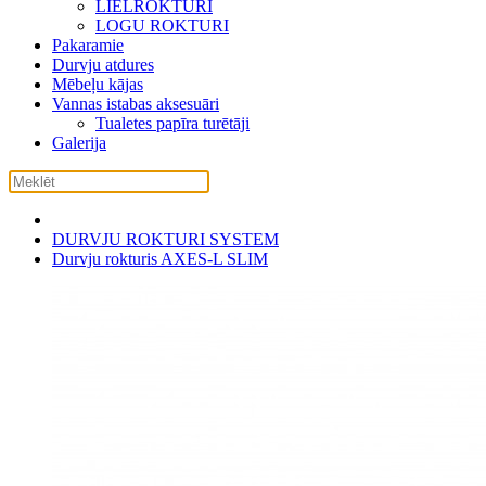
LIELROKTURI
LOGU ROKTURI
Pakaramie
Durvju atdures
Mēbeļu kājas
Vannas istabas aksesuāri
Tualetes papīra turētāji
Galerija
DURVJU ROKTURI SYSTEM
Durvju rokturis AXES-L SLIM