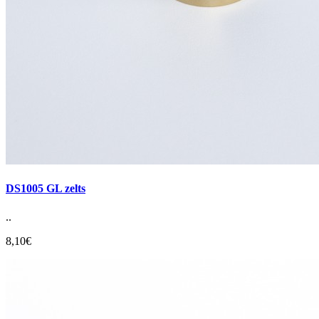
DS1005 GL zelts
..
8,10€