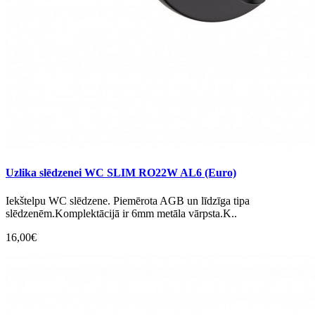
Uzlika slēdzenei WC SLIM RO22W AL6 (Euro)
Iekštelpu WC slēdzene. Piemērota AGB un līdzīga tipa
slēdzenēm.Komplektācijā ir 6mm metāla vārpsta.K..
16,00€