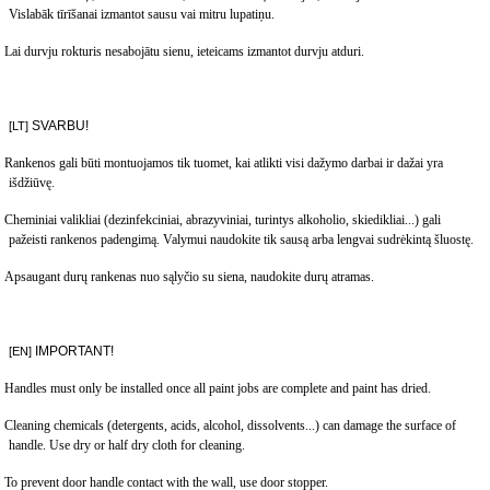
Vislabāk tīrīšanai izmantot sausu vai mitru lupatiņu.
Lai durvju rokturis nesabojātu sienu, ieteicams izmantot durvju atduri.
SVARBU
!
[LT]
Rankenos gali b
ūti montuojamos tik tuomet, kai atlikti visi dažymo darbai ir dažai yra
išdžiūvę.
Cheminiai valikliai (dezinfekciniai, abrazyviniai, turintys alkoholio, skiedikliai...) gali
pažeisti rankenos padengimą. Valymui naudokite tik sausą arba lengvai sudrėkintą šluostę.
Apsaugant durų rankenas nuo sąlyčio su siena, naudokite durų atramas.
IMPORTANT!
[EN]
Handles must only be installed once all paint jobs are complete and paint has dried.
Cleaning chemicals (detergents, acids, alcohol, dissolvents...) can damage the surface of
handle. Use dry or half dry cloth for cleaning.
To prevent door handle contact with the wall, use door stopper.