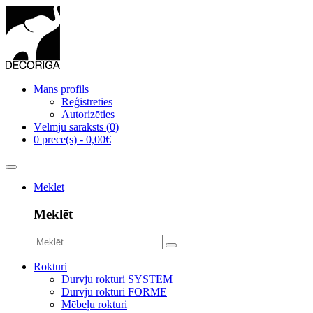
Mans profils
Reģistrēties
Autorizēties
Vēlmju saraksts (0)
0 prece(s) - 0,00€
Meklēt
Meklēt
Rokturi
Durvju rokturi SYSTEM
Durvju rokturi FORME
Mēbeļu rokturi