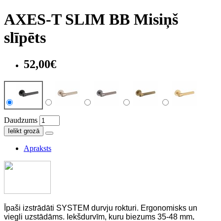
AXES-T SLIM BB Misiņš
slīpēts
52,00€
Daudzums
Ielikt grozā
Apraksts
Īpaši izstrādāti SYSTEM durvju rokturi. Ergonomisks un
viegli uzstādāms. Iekšdurvīm, kuru biezums 35-48 mm
.