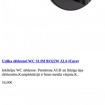
Uzlika slēdzenei WC SLIM RO22W AL6 (Euro)
Iekštelpu WC slēdzene. Piemērota AGB un līdzīga tipa
slēdzenēm.Komplektācijā ir 6mm metāla vārpsta.K..
16,00€