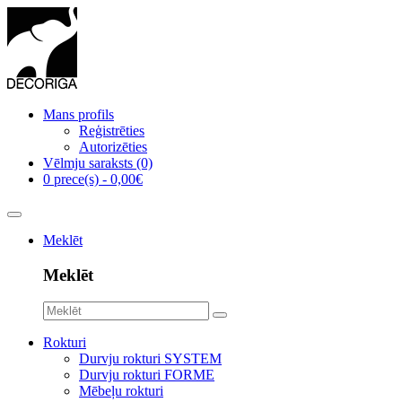
Mans profils
Reģistrēties
Autorizēties
Vēlmju saraksts (0)
0 prece(s) - 0,00€
Meklēt
Meklēt
Rokturi
Durvju rokturi SYSTEM
Durvju rokturi FORME
Mēbeļu rokturi