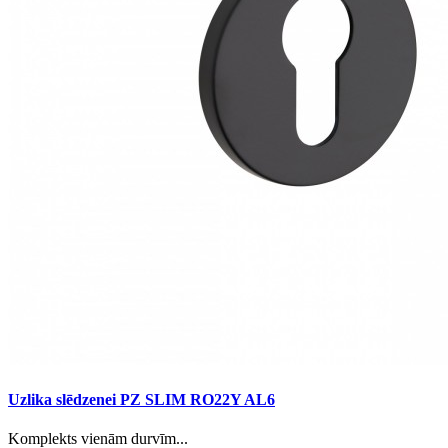
Uzlika slēdzenei PZ SLIM RO22Y AL6
Komplekts vienām durvīm...