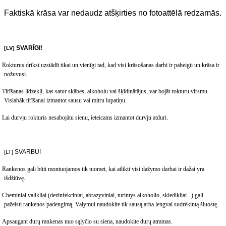
Faktiskā krāsa var nedaudz atšķirties no fotoattēlā redzamās.
SVARĪGI
!
[LV]
Rokturus drīkst uzstādīt tikai un vienīgi tad, kad visi krāsošanas darbi ir pabeigti un krāsa ir
nožuvusi
.
Tīrīšanas līdzekļi, kas satur skābes, alkoholu vai šķīdinātājus, var bojāt rokturu virsmu.
Vislabāk tīrīšanai izmantot sausu vai mitru lupatiņu.
Lai durvju rokturis nesabojātu sienu, ieteicams izmantot durvju atduri.
SVARBU
!
[LT]
Rankenos gali b
ūti montuojamos tik tuomet, kai atlikti visi dažymo darbai ir dažai yra
išdžiūvę.
Cheminiai valikliai (dezinfekciniai, abrazyviniai, turintys alkoholio, skiedikliai...) gali
pažeisti rankenos padengimą. Valymui naudokite tik sausą arba lengvai sudrėkintą šluostę.
Apsaugant durų rankenas nuo sąlyčio su siena, naudokite durų atramas.