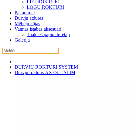
LIELROKTURI
LOGU ROKTURI
Pakaramie
Durvju atdures
Mēbeļu kājas
Vannas istabas aksesuāri
Tualetes papīra turētāji
Galerija
DURVJU ROKTURI SYSTEM
Durvju rokturis AXES-T SLIM