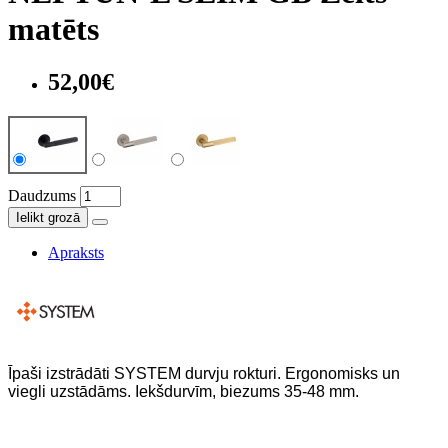
matēts
52,00€
Daudzums
Ielikt grozā
Apraksts
Īpaši izstrādāti SYSTEM durvju rokturi. Ergonomisks un
viegli uzstādāms. Iekšdurvīm, biezums 35-48 mm.