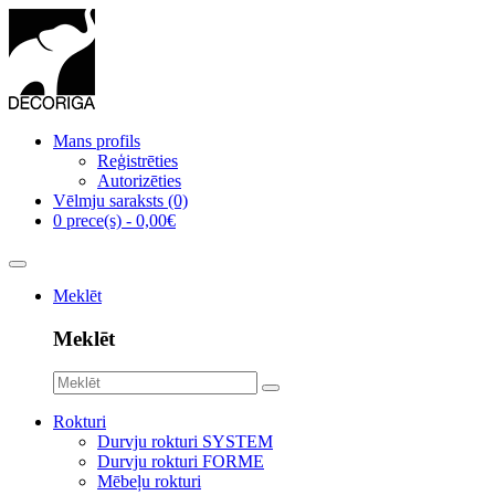
Mans profils
Reģistrēties
Autorizēties
Vēlmju saraksts (0)
0 prece(s) - 0,00€
Meklēt
Meklēt
Rokturi
Durvju rokturi SYSTEM
Durvju rokturi FORME
Mēbeļu rokturi