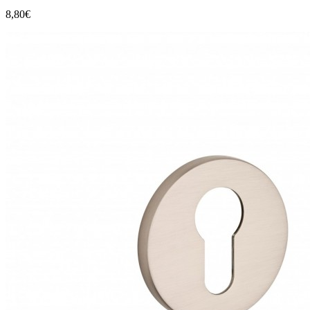
8,80€