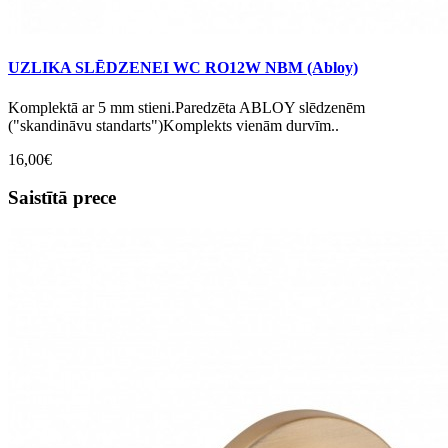
UZLIKA SLĒDZENEI WC RO12W NBM (Abloy)
Komplektā ar 5 mm stieni.Paredzēta ABLOY slēdzenēm
("skandināvu standarts")Komplekts vienām durvīm..
16,00€
Saistītā prece