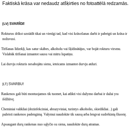
Faktiskā krāsa var nedaudz atšķirties no fotoattēlā redzamās.
SVARĪGI
!
[LV]
Rokturus drīkst uzstādīt tikai un vienīgi tad, kad visi krāsošanas darbi ir pabeigti un krāsa ir
nožuvusi
.
Tīrīšanas līdzekļi, kas satur skābes, alkoholu vai šķīdinātājus, var bojāt rokturu virsmu.
Vislabāk tīrīšanai izmantot sausu vai mitru lupatiņu.
Lai durvju rokturis nesabojātu sienu, ieteicams izmantot durvju atduri.
SVARBU
!
[LT]
Rankenos gali b
ūti montuojamos tik tuomet, kai atlikti visi dažymo darbai ir dažai yra
išdžiūvę.
Cheminiai valikliai (dezinfekciniai, abrazyviniai, turintys alkoholio, skiedikliai...) gali
pažeisti rankenos padengimą. Valymui naudokite tik sausą arba lengvai sudrėkintą šluostę.
Apsaugant durų rankenas nuo sąlyčio su siena, naudokite durų atramas.