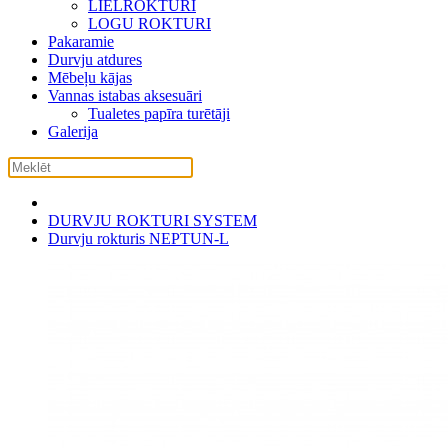
LIELROKTURI
LOGU ROKTURI
Pakaramie
Durvju atdures
Mēbeļu kājas
Vannas istabas aksesuāri
Tualetes papīra turētāji
Galerija
DURVJU ROKTURI SYSTEM
Durvju rokturis NEPTUN-L