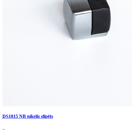
DS1015 NB niķelis slīpēts
..