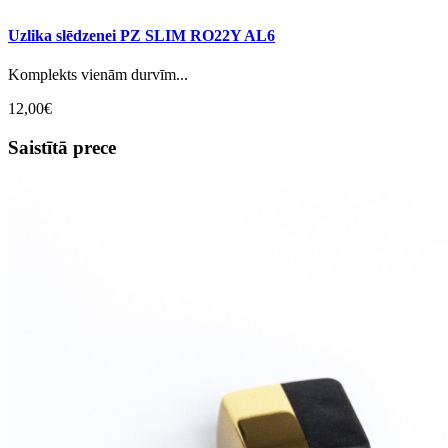
Uzlika slēdzenei PZ SLIM RO22Y AL6
Komplekts vienām durvīm...
12,00€
Saistītā prece