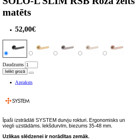
SOLO-L SLIM RSB Rozā zelts
matēts
52,00€
Daudzums
Ielikt grozā
Apraksts
Īpaši izstrādāti SYSTEM durvju rokturi. Ergonomisks un
viegli uzstādāms. Iekšdurvīm, biezums 35-48 mm.
Uzlikas slēdzenei ir norādītas zemāk.