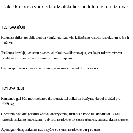
Faktiskā krāsa var nedaudz atšķirties no fotoattēlā redzamās.
SVARĪGI
!
[LV]
Rokturus drīkst uzstādīt tikai un vienīgi tad, kad visi krāsošanas darbi ir pabeigti un krāsa ir
nožuvusi
.
Tīrīšanas līdzekļi, kas satur skābes, alkoholu vai šķīdinātājus, var bojāt rokturu virsmu.
Vislabāk tīrīšanai izmantot sausu vai mitru lupatiņu.
Lai durvju rokturis nesabojātu sienu, ieteicams izmantot durvju atduri.
SVARBU
!
[LT]
Rankenos gali b
ūti montuojamos tik tuomet, kai atlikti visi dažymo darbai ir dažai yra
išdžiūvę.
Cheminiai valikliai (dezinfekciniai, abrazyviniai, turintys alkoholio, skiedikliai...) gali
pažeisti rankenos padengimą. Valymui naudokite tik sausą arba lengvai sudrėkintą šluostę.
Apsaugant durų rankenas nuo sąlyčio su siena, naudokite durų atramas.