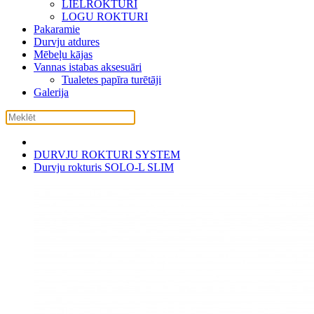
LIELROKTURI
LOGU ROKTURI
Pakaramie
Durvju atdures
Mēbeļu kājas
Vannas istabas aksesuāri
Tualetes papīra turētāji
Galerija
DURVJU ROKTURI SYSTEM
Durvju rokturis SOLO-L SLIM