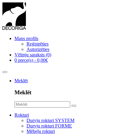
Mans profils
Reģistrēties
Autorizēties
Vēlmju saraksts (0)
0 prece(s) - 0,00€
Meklēt
Meklēt
Rokturi
Durvju rokturi SYSTEM
Durvju rokturi FORME
Mēbeļu rokturi