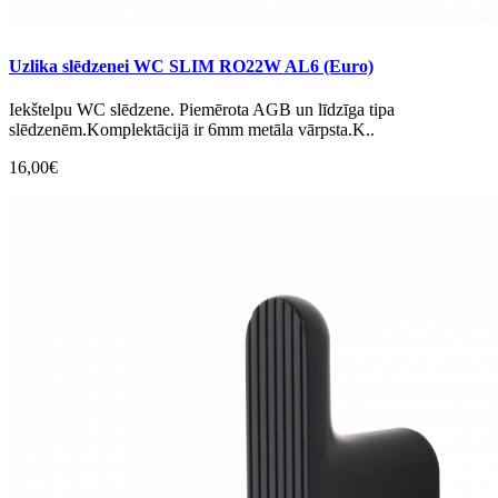
Uzlika slēdzenei WC SLIM RO22W AL6 (Euro)
Iekštelpu WC slēdzene. Piemērota AGB un līdzīga tipa
slēdzenēm.Komplektācijā ir 6mm metāla vārpsta.K..
16,00€