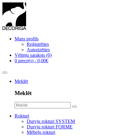
Mans profils
Reģistrēties
Autorizēties
Vēlmju saraksts (0)
0 prece(s) - 0,00€
Meklēt
Meklēt
Rokturi
Durvju rokturi SYSTEM
Durvju rokturi FORME
Mēbeļu rokturi