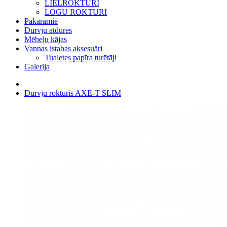
LIELROKTURI
LOGU ROKTURI
Pakaramie
Durvju atdures
Mēbeļu kājas
Vannas istabas aksesuāri
Tualetes papīra turētāji
Galerija
Durvju rokturis AXE-T SLIM