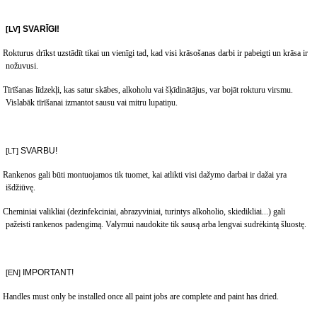
SVARĪGI
!
[LV]
Rokturus drīkst uzstādīt tikai un vienīgi tad, kad visi krāsošanas darbi ir pabeigti un krāsa ir
nožuvusi
.
Tīrīšanas līdzekļi, kas satur skābes, alkoholu vai šķīdinātājus, var bojāt rokturu virsmu.
Vislabāk tīrīšanai izmantot sausu vai mitru lupatiņu.
SVARBU
!
[LT]
Rankenos gali b
ūti montuojamos tik tuomet, kai atlikti visi dažymo darbai ir dažai yra
išdžiūvę.
Cheminiai valikliai (dezinfekciniai, abrazyviniai, turintys alkoholio, skiedikliai...) gali
pažeisti rankenos padengimą. Valymui naudokite tik sausą arba lengvai sudrėkintą šluostę.
IMPORTANT!
[EN]
Handles must only be installed once all paint jobs are complete and paint has dried.