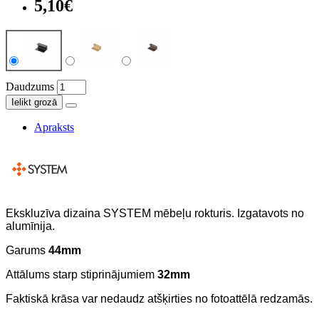
5,10€
Daudzums
Ielikt grozā
Apraksts
Ekskluzīva dizaina SYSTEM mēbeļu rokturis. Izgatavots no
alumīnija.
Garums
44
mm
Attālums starp stiprinājumiem
32mm
Faktiskā krāsa var nedaudz atšķirties no fotoattēlā redzamās.