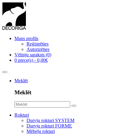
Mans profils
Reģistrēties
Autorizēties
Vēlmju saraksts (0)
0 prece(s) - 0,00€
Meklēt
Meklēt
Rokturi
Durvju rokturi SYSTEM
Durvju rokturi FORME
Mēbeļu rokturi