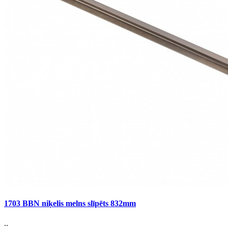
1703 BBN niķelis melns slīpēts 832mm
..