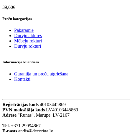
39,60€
Preču kategorijas
Pakaramie
Durvju atdures
Mēbeļu rokturi
Durvju rokturi
Informācija klientiem
Garantija un preču atgriešana
Kontakti
Reģistrācijas kods
40103445869
PVN maksātāja kods
LV40103445869
Adrese
"Rūnas", Mārupe, LV-2167
Tel.
+371 29994867
E-pasts
andis@decoriga.lv