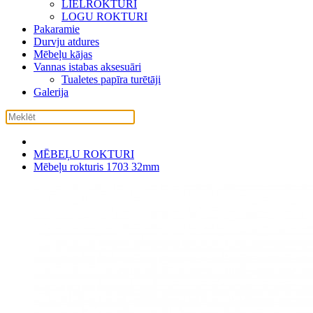
LIELROKTURI
LOGU ROKTURI
Pakaramie
Durvju atdures
Mēbeļu kājas
Vannas istabas aksesuāri
Tualetes papīra turētāji
Galerija
MĒBEĻU ROKTURI
Mēbeļu rokturis 1703 32mm