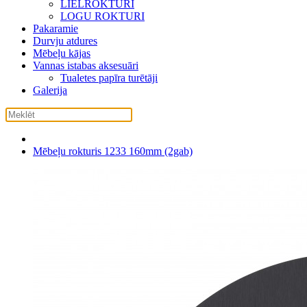
LIELROKTURI
LOGU ROKTURI
Pakaramie
Durvju atdures
Mēbeļu kājas
Vannas istabas aksesuāri
Tualetes papīra turētāji
Galerija
Mēbeļu rokturis 1233 160mm (2gab)