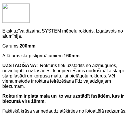
Ekskluzīva dizaina SYSTEM mēbeļu rokturis. Izgatavots no
alumīnija.
Garums
200mm
Attālums starp stiprinājumiem
160mm
UZSTĀDĪŠANA:
Rokturis tiek uzstādīts no aizmugures,
novietojot to uz fasādes. Ir nepieciešams nodrošināt atstarpi
starp fasādi un korpusa malu, lai pielāgotu rokturus. Vēl
viena metode ir roktura iefrēzēšana līdz vajadzīgajam
biezumam.
Rokturim ir plata mala un to var uzstādīt fasādēm, kas ir
biezumā virs 18mm.
Faktiskā krāsa var nedaudz atšķirties no fotoattēlā redzamās.