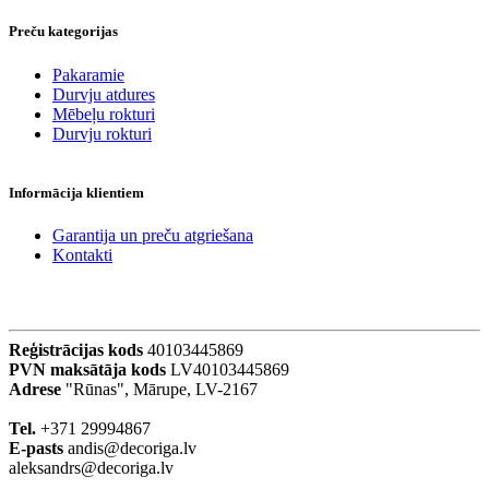
Preču kategorijas
Pakaramie
Durvju atdures
Mēbeļu rokturi
Durvju rokturi
Informācija klientiem
Garantija un preču atgriešana
Kontakti
Reģistrācijas kods
40103445869
PVN maksātāja kods
LV40103445869
Adrese
"Rūnas", Mārupe, LV-2167
Tel.
+371 29994867
E-pasts
andis@decoriga.lv
aleksandrs@decoriga.lv