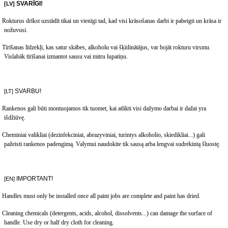
SVARĪGI
!
[LV]
Rokturus drīkst uzstādīt tikai un vienīgi tad, kad visi krāsošanas darbi ir pabeigti un krāsa ir
nožuvusi
.
Tīrīšanas līdzekļi, kas satur skābes, alkoholu vai šķīdinātājus, var bojāt rokturu virsmu.
Vislabāk tīrīšanai izmantot sausu vai mitru lupatiņu.
SVARBU
!
[LT]
Rankenos gali b
ūti montuojamos tik tuomet, kai atlikti visi dažymo darbai ir dažai yra
išdžiūvę.
Cheminiai valikliai (dezinfekciniai, abrazyviniai, turintys alkoholio, skiedikliai...) gali
pažeisti rankenos padengimą. Valymui naudokite tik sausą arba lengvai sudrėkintą šluostę.
IMPORTANT!
[EN]
Handles must only be installed once all paint jobs are complete and paint has dried.
Cleaning chemicals (detergents, acids, alcohol, dissolvents...) can damage the surface of
handle. Use dry or half dry cloth for cleaning.