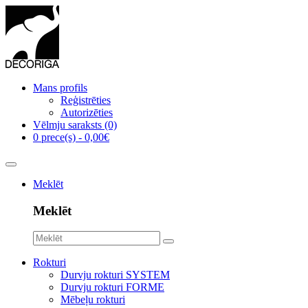
Mans profils
Reģistrēties
Autorizēties
Vēlmju saraksts (0)
0 prece(s) - 0,00€
Meklēt
Meklēt
Rokturi
Durvju rokturi SYSTEM
Durvju rokturi FORME
Mēbeļu rokturi