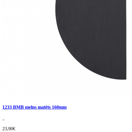
1233 BMB melns matēts 160mm
..
23,90€