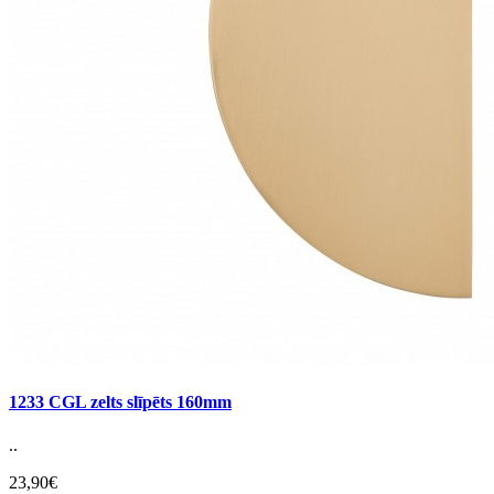
1233 CGL zelts slīpēts 160mm
..
23,90€