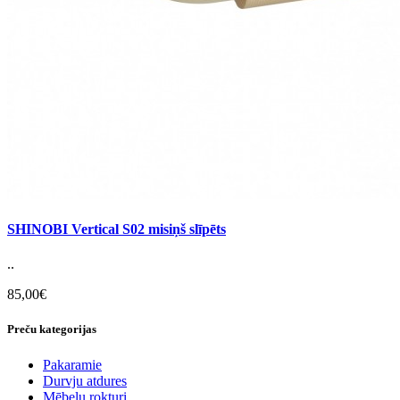
SHINOBI Vertical S02 misiņš slīpēts
..
85,00€
Preču kategorijas
Pakaramie
Durvju atdures
Mēbeļu rokturi