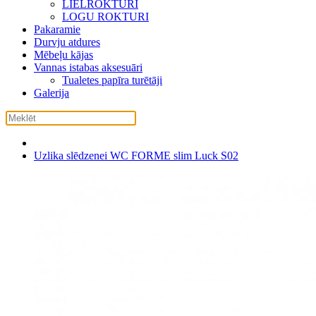
LIELROKTURI
LOGU ROKTURI
Pakaramie
Durvju atdures
Mēbeļu kājas
Vannas istabas aksesuāri
Tualetes papīra turētāji
Galerija
Uzlika slēdzenei WC FORME slim Luck S02