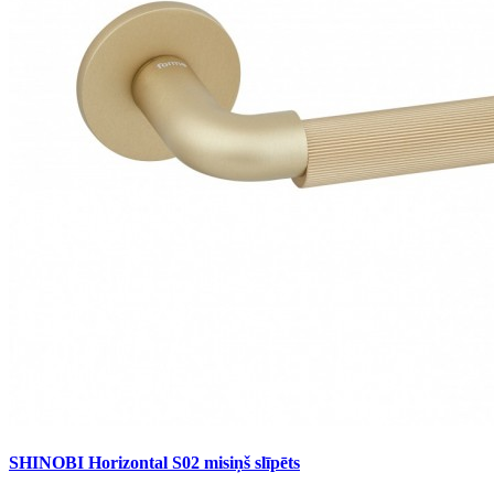
SHINOBI Horizontal S02 misiņš slīpēts