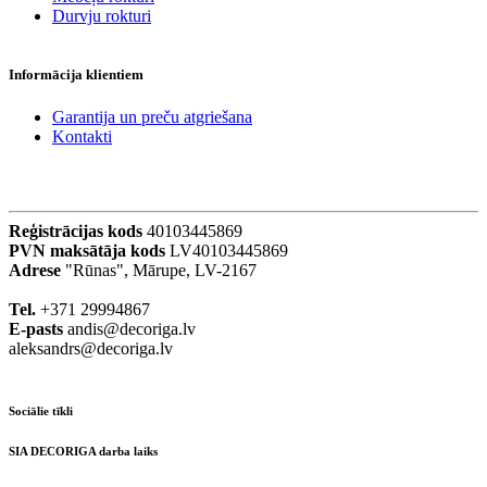
Durvju rokturi
Informācija klientiem
Garantija un preču atgriešana
Kontakti
Reģistrācijas kods
40103445869
PVN maksātāja kods
LV40103445869
Adrese
"Rūnas", Mārupe, LV-2167
Tel.
+371 29994867
E-pasts
andis@decoriga.lv
aleksandrs@decoriga.lv
Sociālie tīkli
SIA DECORIGA darba laiks