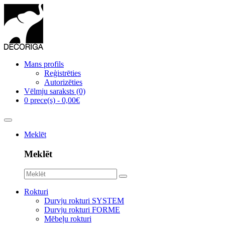
Mans profils
Reģistrēties
Autorizēties
Vēlmju saraksts (0)
0 prece(s) - 0,00€
Meklēt
Meklēt
Rokturi
Durvju rokturi SYSTEM
Durvju rokturi FORME
Mēbeļu rokturi